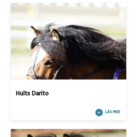
Hults Darito
LÄS MER