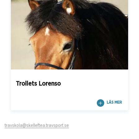
Trollets Lorenso
LÄS MER
travskola@skelleftea.travsport.se