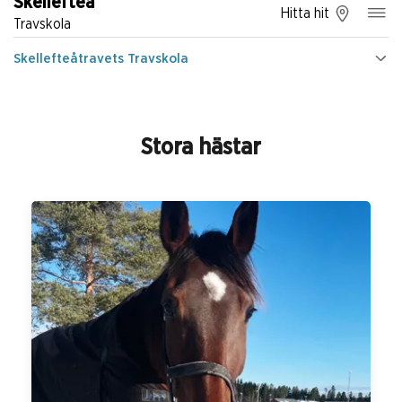
Skellefteå
Hitta hit
Travskola
Skellefteåtravets Travskola
Stora hästar