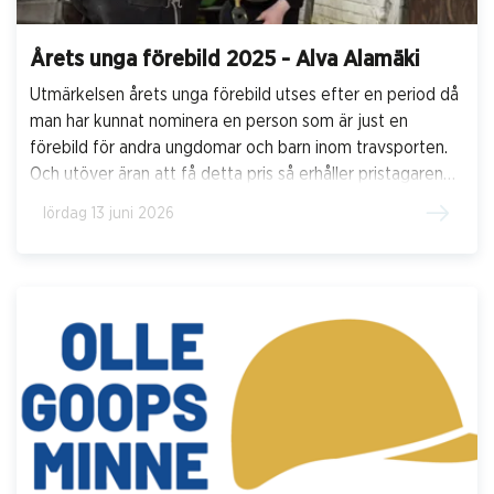
Årets unga förebild 2025 - Alva Alamäki
Utmärkelsen årets unga förebild utses efter en period då
man har kunnat nominera en person som är just en
förebild för andra ungdomar och barn inom travsporten.
Och utöver äran att få detta pris så erhåller pristagaren
ett stipendium på 10 000 kronor att använda för att
lördag 13 juni 2026
förkovra sig inom travsporten.