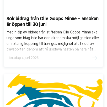
Sök bidrag från Olle Goops Minne – ansökan
är öppen till 30 juni
Med hjälp av bidrag från stiftelsen Olle Goops Minne ska
unga som idag inte har den ekonomiska möjligheten eller
en naturlig koppling till trav ges möjlighet att ta del av
travsporten genom att få uppleva hästen på nära håll,
men framförallt utvecklas och växa tillsammans med den.
torsdag 4 juni 2026
Ansökningsperioden för bidrag till höstens kurser är nu
öppen och avslutas 30 juni.