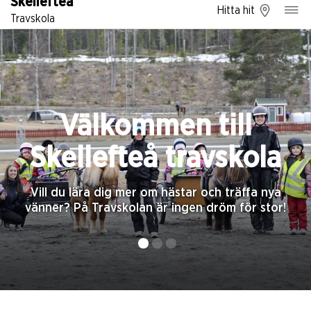
Skellefteå
Hitta hit
Travskola
Välkommen till
Skellefteå travskola
Vill du lära dig mer om hästar och träffa nya
vänner? På Travskolan är ingen dröm för stor!