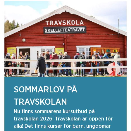
SOMMARLOV PÅ
TRAVSKOLAN
Nu finns sommarens kursutbud på
travskolan 2026. Travskolan är öppen för
alla! Det finns kurser för barn, ungdomar