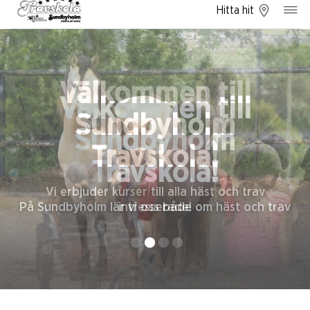
Hitta hit
Välkommen till
Välkommen till
Sundbyholm
Sundbyholm
Travskola!
Travskola!
Vi erbjuder kurser till alla häst och trav
På Sundbyholm lär vi oss både om häst och trav
intresserade!