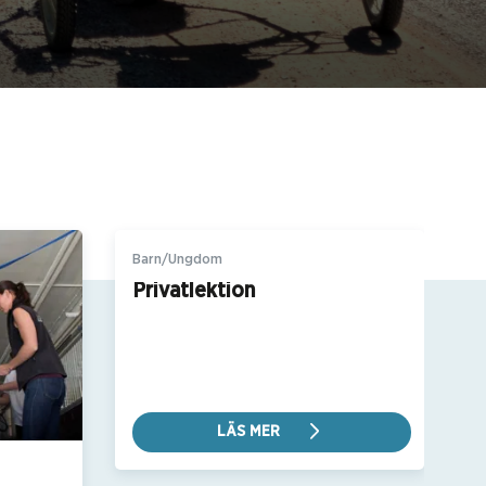
Barn/Ungdom
Privatlektion
LÄS MER