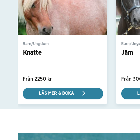
Barn/Ungdom
Barn/Un
Knatte
Järn
Från 2250 kr
Från 30
LÄS MER & BOKA
L