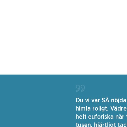
Du vi var SÅ nöjda
himla roligt. Vädre
helt euforiska när 
tusen, hjärtligt ta