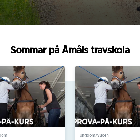
Sommar på Åmåls travskola
gdom
Ungdom/Vuxen