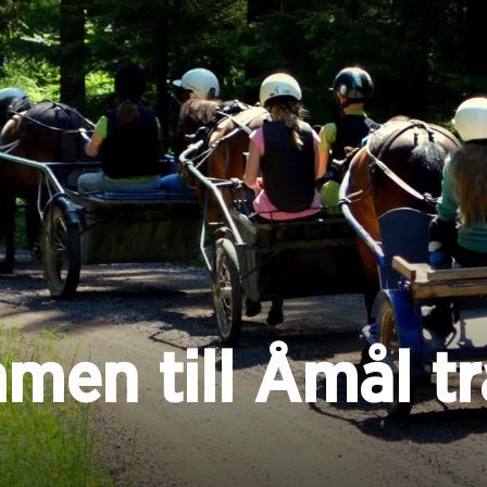
men till Åmål tr