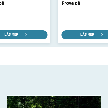
på
Prova på
LÄS MER
LÄS MER