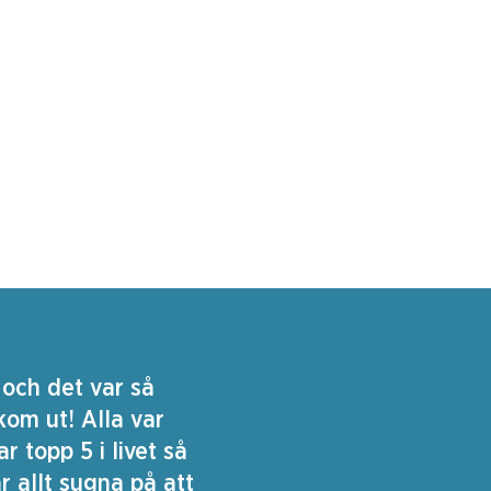
 och det var så
kom ut! Alla var
r topp 5 i livet så
är allt sugna på att