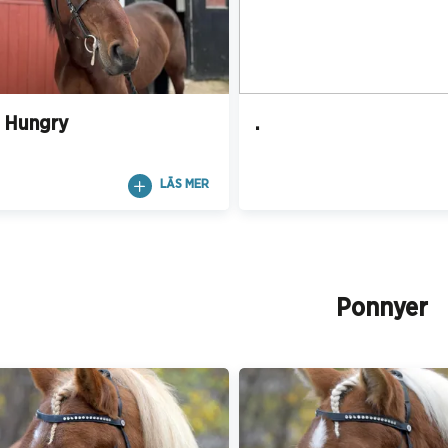
 Hungry
.
LÄS MER
Ponnyer