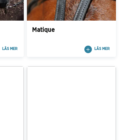
Matique
LÄS MER
LÄS MER