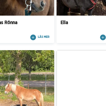
as Rönna
Ella
LÄS MER