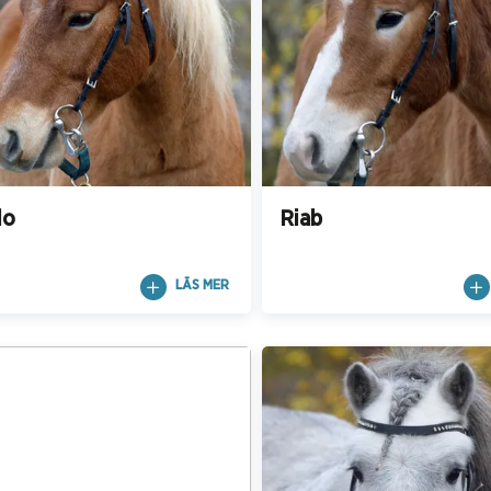
lo
Riab
LÄS MER