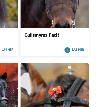
Gullsmyras Facit
LÄS MER
LÄS MER