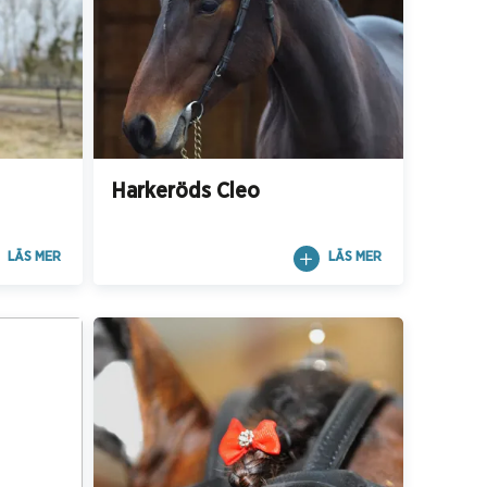
Harkeröds Cleo
LÄS MER
LÄS MER