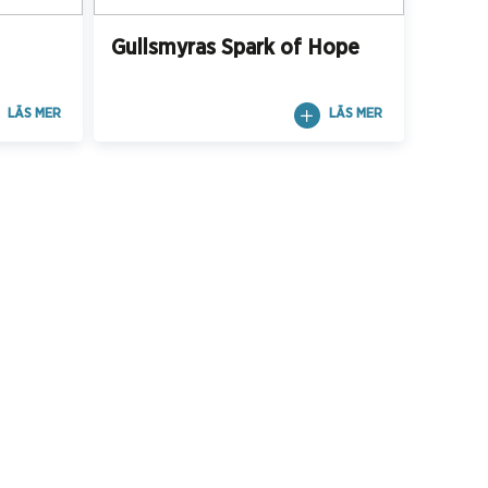
Gullsmyras Spark of Hope
LÄS MER
LÄS MER