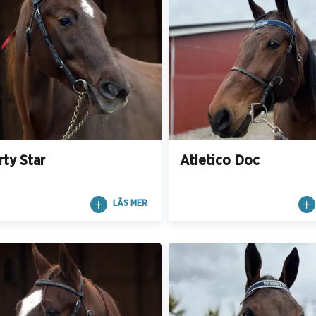
rty Star
Atletico Doc
LÄS MER