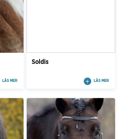
Soldis
LÄS MER
LÄS MER