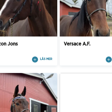
zon Jons
Versace A.F.
LÄS MER