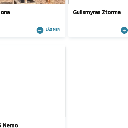
ona
Gullsmyras Ztorma
LÄS MER
S Nemo