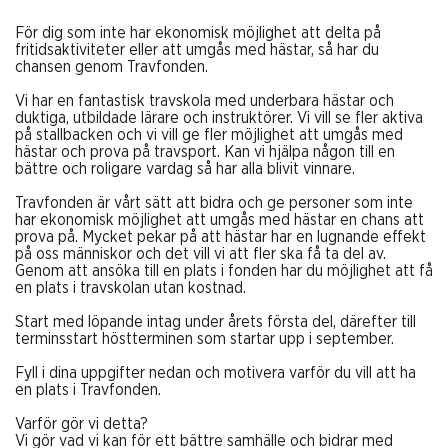
För dig som inte har ekonomisk möjlighet att delta på
fritidsaktiviteter eller att umgås med hästar, så har du
chansen genom Travfonden.
Vi har en fantastisk travskola med underbara hästar och
duktiga, utbildade lärare och instruktörer. Vi vill se fler aktiva
på stallbacken och vi vill ge fler möjlighet att umgås med
hästar och prova på travsport. Kan vi hjälpa någon till en
bättre och roligare vardag så har alla blivit vinnare.
Travfonden är vårt sätt att bidra och ge personer som inte
har ekonomisk möjlighet att umgås med hästar en chans att
prova på. Mycket pekar på att hästar har en lugnande effekt
på oss människor och det vill vi att fler ska få ta del av.
Genom att ansöka till en plats i fonden har du möjlighet att få
en plats i travskolan utan kostnad.
Start med löpande intag under årets första del, därefter till
terminsstart höstterminen som startar upp i september.
Fyll i dina uppgifter nedan och motivera varför du vill att ha
en plats i Travfonden.
Varför gör vi detta?
Vi gör vad vi kan för ett bättre samhälle och bidrar med