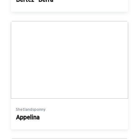
Bertcz "Berra"
Shetlandsponny
Appelina