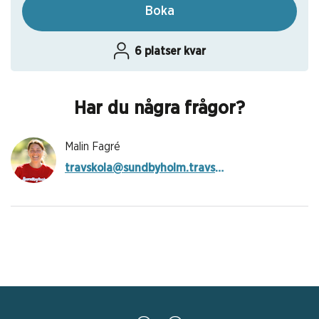
Boka
6 platser kvar
Har du några frågor?
Malin Fagré
travskola@sundbyholm.travsport.se