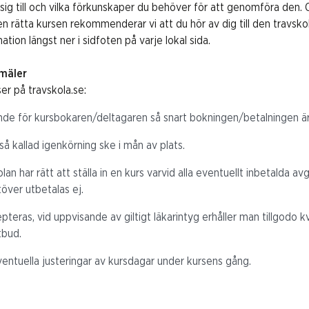
 sig till och vilka förkunskaper du behöver för att genomföra den.
n rätta kursen rekommenderar vi att du hör av dig till den travsko
ation längst ner i sidfoten på varje lokal sida.
nmäler
ser på travskola.se:
nde för kursbokaren/deltagaren så snart bokningen/betalningen 
 så kallad igenkörning ske i mån av plats.
lan har rätt att ställa in en kurs varvid alla eventuellt inbetalda avg
töver utbetalas ej.
teras, vid uppvisande av giltigt läkarintyg erhåller man tillgodo kvit
tbud.
entuella justeringar av kursdagar under kursens gång.