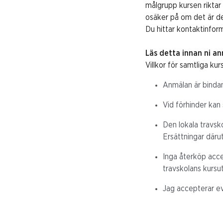
målgrupp kursen riktar
osäker på om det är de
Du hittar kontaktinform
Läs detta innan ni a
Villkor för samtliga kur
Anmälan är binda
Vid förhinder kan
Den lokala travsko
Ersättningar däru
Inga återköp accep
travskolans kursu
Jag accepterar ev