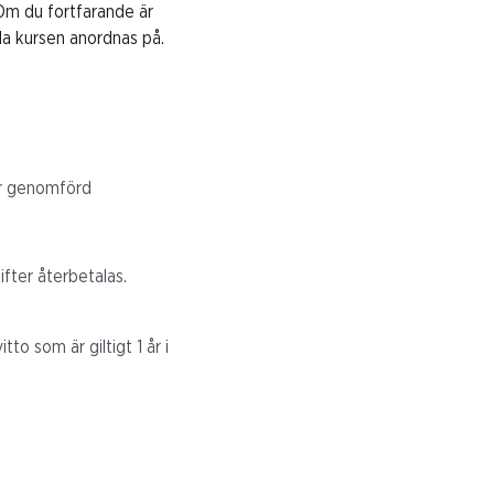
 Om du fortfarande är
la kursen anordnas på.
är genomförd
ifter återbetalas.
to som är giltigt 1 år i