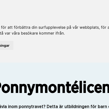
ör att förbättra din surfupplevelse på vår webbplats, för at
rstå var våra besökare kommer ifrån.
ningar
onnymontélice
ävla inom ponnytravet? Detta är utbildningen för bar