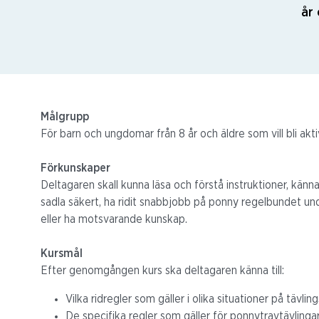
år 
Målgrupp
För barn o
ch ungdomar från 8 år och äldre som vill bli ak
Förkunskaper
Deltagaren skall kunna läsa och förstå instruktioner, känna
sadla säkert, ha ridit snabbjobb på
ponny regelbundet und
eller ha motsvarande kunskap.
Kursmål
Efter genomgången kurs ska deltagaren känna till:
Vilka
ridregler
som gäller i olika situationer på tävli
De specifika regler som gäller för ponnytravtävlinga