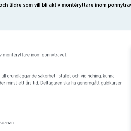
och äldre som vill bli aktiv montéryttare inom ponnytra
tiv montéryttare inom ponnytravet.
 till grundläggande säkerhet i stallet och vid ridning, kunna
er minst ett
års tid. Deltagaren ska ha genomgått guldkursen
ngsbanan
r