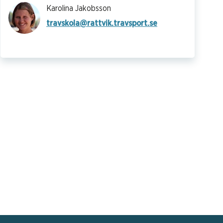
Karolina Jakobsson
travskola@rattvik.travsport.se