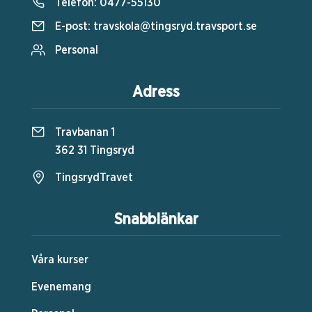
Telefon:
0477-55130
E-post:
travskola@tingsryd.travsport.se
Personal
Adress
Travbanan 1
362 31 Tingsryd
TingsrydTravet
Snabblänkar
Våra kurser
Evenemang