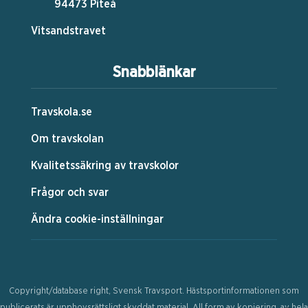
94473 Piteå
Vitsandstravet
Snabblänkar
Travskola.se
Om travskolan
Kvalitetssäkring av travskolor
Frågor och svar
Ändra cookie-inställningar
Copyright/database right, Svensk Travsport. Hästsportinformationen som
publicerats är upphovsrättsligt skyddat material. All form av kopiering, av hela