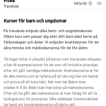
Piteå
Hitta hit
Travskola
Kurser för barn och ungdomar
På travskola erbjuds olika barn- och ungdomskurser.
Vilken kurs som passar dig eller ditt barn bäst beror på
förkunskaper och ålder. Vi erbjuder knattekurser för de
allra minsta och märkeskurserna för de lite äldre.
Till höger hittar ni utbudet på kurser som travskolan erbjuder,
vi har till exempel kurser för de som vill fortsätta utvecklas
efter att gått samtliga märkeskurser. Knattekurserna är för
de allra minsta som är nyfikna på att lära sig mer om hästar
och prova på att köra häst. När man har åldern inne
(mellan 6-8 års ålder) kan man börja på märkeskurserna.
Efter att ha gått alla märkeskurser är man färdig för att ta
tävlingslicens för ponnytrav. Våra utbildade travinstruktörer
tar hand om travskoleeleverna på bästa sätt.