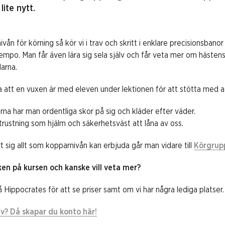
ite nytt.
vån för körning så kör vi i trav och skritt i enklare precisionsbanor
mpo. Man får även lära sig sela själv och får veta mer om hästens
larna.
a att en vuxen är med eleven under lektionen för att stötta med a
rna har man ordentliga skor på sig och kläder efter väder.
trustning som hjälm och säkerhetsväst att låna av oss.
t sig allt som kopparnivån kan erbjuda går man vidare till
Körgrup
ken på kursen och kanske vill veta mer?
 Hippocrates för att se priser samt om vi har några lediga platser.
ev? Då skapar du konto här!