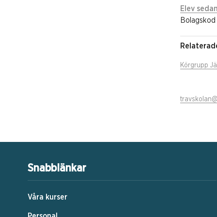
Elev sedan
Bolagskod 
Relaterad
Körgrupp Jä
travskolan@
Snabblänkar
Våra kurser
Personal