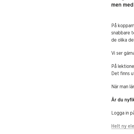
men med l
På kopparni
snabbare te
de olika de
Vi ser gärn
På lektione
Det finns u
När man lär
Är du nyfi
Logga in på
Helt ny el