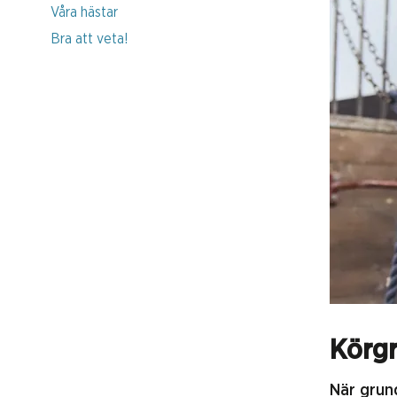
Våra hästar
Bra att veta!
Körg
När grund