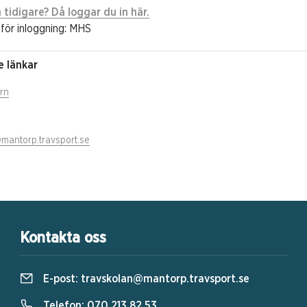
 tidigare? Då loggar du in här.
för inloggning: MHS
e länkar
rn
mantorp.travsport.se
Kontakta oss
E-post:
travskolan@mantorp.travsport.se
Telefon:
070 213 82 53