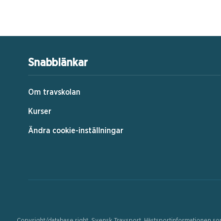
Snabblänkar
Om travskolan
Kurser
Ändra cookie-inställningar
Copyright/database right, Svensk Travsport. Hästsportinformationen som p