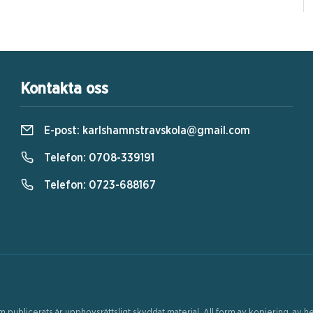
Kontakta oss
E-post:
karlshamnstravskola@gmail.com
Telefon:
0708-339191
Telefon:
0723-688167
ublicerats är upphovsrättsligt skyddat material. All form av kopiering, av hela