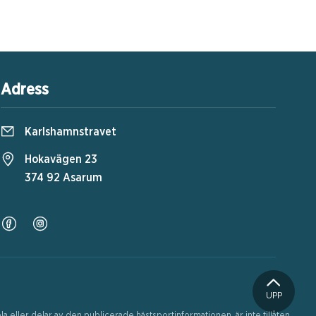
Adress
Karlshamnstravet
Hokavägen 23
374 92 Asarum
UPP
 eller delar av den publicerade hästsportinformationen, är inte tillåten.