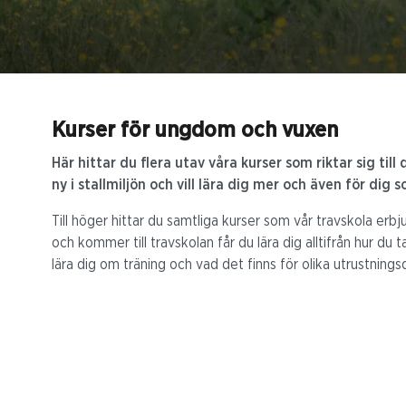
Kurser för ungdom och vuxen
Här hittar du flera utav våra kurser som riktar sig till
ny i stallmiljön och vill lära dig mer och även för di
Till höger hittar du samtliga kurser som vår travskola erbju
och kommer till travskolan får du lära dig alltifrån hur du t
lära dig om träning och vad det finns för olika utrustnin