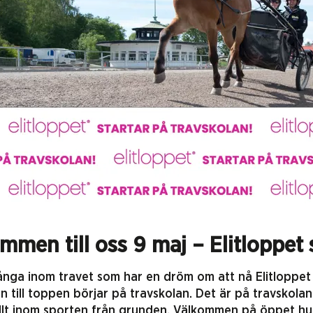
mmen till oss 9 maj – Elitloppet 
ånga inom travet som har en dröm om att nå Elitloppet
 till toppen börjar på travskolan. Det är på travskolan
allt inom sporten från grunden. Välkommen på öppet hus