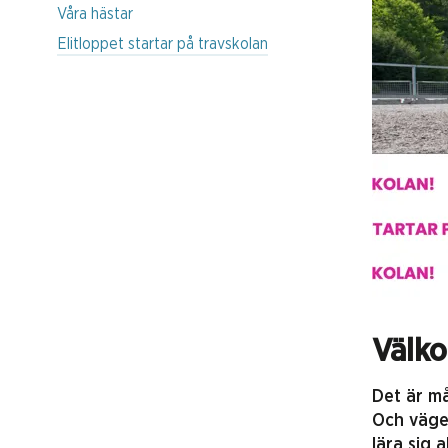
Våra hästar
Elitloppet startar på travskolan
Välko
Det är m
Och vägen
lära sig 