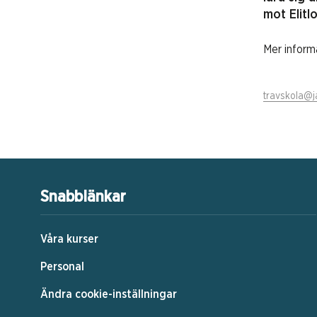
mot Elitl
Mer infor
travskola@j
Snabblänkar
Våra kurser
Personal
Ändra cookie-inställningar