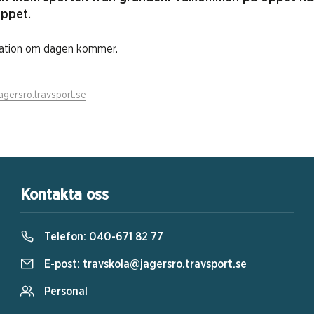
oppet.
mation om dagen kommer.
agersro.travsport.se
Kontakta oss
Telefon:
040-671 82 77
E-post:
travskola@jagersro.travsport.se
Personal