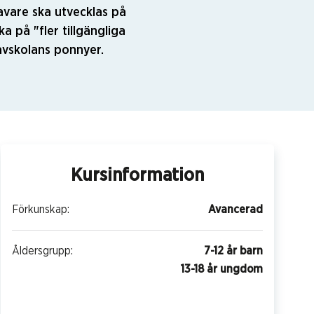
avare ska utvecklas på
a på "fler tillgängliga
travskolans ponnyer.
Kursinformation
Förkunskap:
Avancerad
Åldersgrupp:
7-12 år barn
13-18 år ungdom