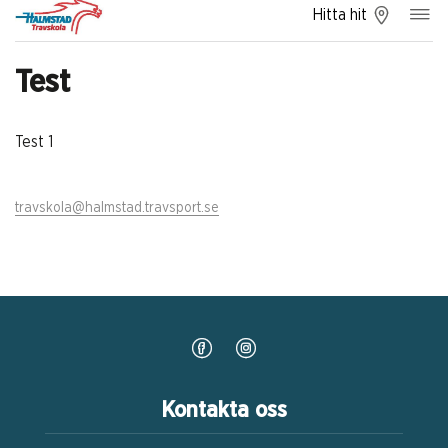
Hitta hit
Test
Test 1
travskola@halmstad.travsport.se
Kontakta oss