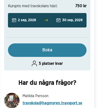
Kurspris med travskolans häst:
750 kr
2 sep, 2026
30 sep, 2026
Boka
5 platser kvar
Har du några frågor?
Matilda Persson
travskola@hagmyren.travsport.se