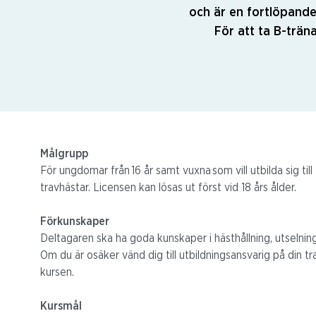
och är en fortlöpande 
För att ta B-trän
Målgrupp
För ungdomar från 16 år samt vuxna som vill utbilda sig til
travhästar. Licensen kan lösas ut först vid 18 års ålder.
Förkunskaper
Deltagaren ska ha goda kunskaper i hästhållning, utselnin
Om du är osäker vänd dig till utbildningsansvarig på din tr
kursen.
Kursmål