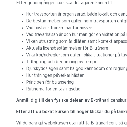
Efter genomgången kurs ska deltagaren känna till:
Hur travsporten är organiserad, både lokalt och cent
De bestämmelser som gäller inom travsporten enlig
Vad hästens tränare har för ansvar
Vad travarhälsan är och hur man gör en visitation på
Vilken utrustning som är tillåten samt korrekt anpas
Aktuella licensbestämmelser för B-tränare
Vilka kör/ridregler som gäller i olika situationer på t
Tidtagning och bedömning av tempo
Djurskyddslagen samt ha god kännedom om regler gä
Hur träningen påverkar hästen
Principen för balansering
Rutinerna för en tävlingsdag
Anmäl dig till den fysiska delean av B-tränarlicenskur
Efter att du bokat kursen till höger klickar du på län
Vill du bara gå webbkursen utan att ta B-tränarlicens så gå