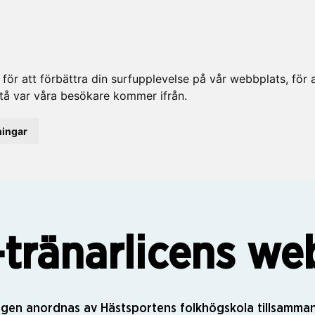
ör att förbättra din surfupplevelse på vår webbplats, för at
rstå var våra besökare kommer ifrån.
ningar
-tränarlicens we
ingen anordnas av Hästsportens folkhögskola tillsamma