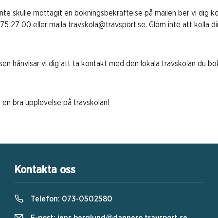
e skulle mottagit en bokningsbekräftelse på mailen ber vi dig k
75 27 00 eller maila travskola@travsport.se. Glöm inte att kolla d
rsen hänvisar vi dig att ta kontakt med den lokala travskolan du b
å en bra upplevelse på travskolan!
Kontakta oss
Telefon:
073-0502580