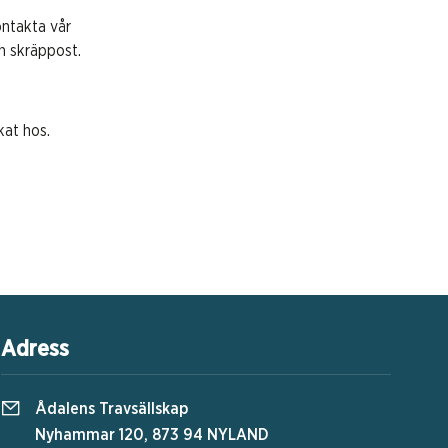
ontakta vår
in skräppost.
okat hos.
Adress
Ådalens Travsällskap
Nyhammar 120, 873 94 NYLAND