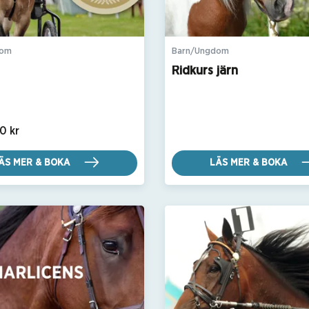
dom
Barn/Ungdom
Ridkurs järn
0 kr
ÄS MER & BOKA
LÄS MER & BOKA