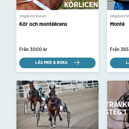
Ungdom/Vuxen
Ungdom/V
Kör och montélicens
Monté
Från 3000 kr
Från 365
LÄS MER & BOKA
L