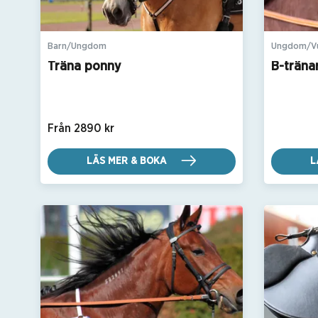
Barn/Ungdom
Ungdom/V
Träna ponny
B-träna
Från 2890 kr
LÄS MER & BOKA
L