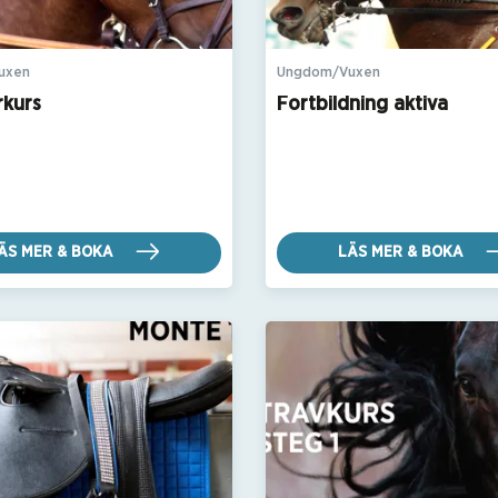
uxen
Ungdom/Vuxen
rkurs
Fortbildning aktiva
ÄS MER & BOKA
LÄS MER & BOKA