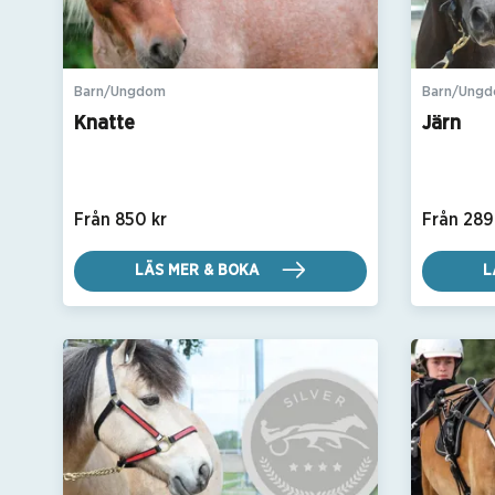
Barn/Ungdom
Barn/Ung
Knatte
Järn
Från 850 kr
Från 289
LÄS MER & BOKA
L