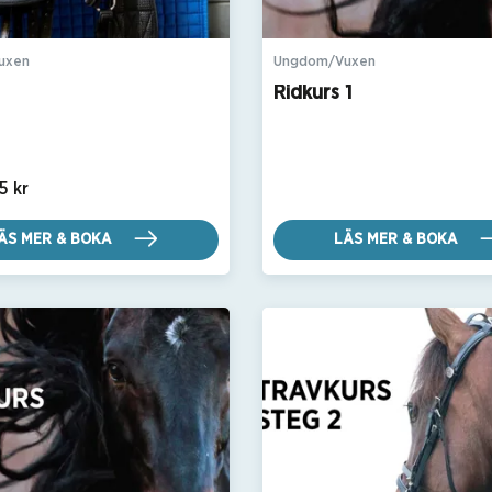
uxen
Ungdom/Vuxen
Ridkurs 1
5 kr
ÄS MER & BOKA
LÄS MER & BOKA