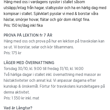
Häng med oss i vardagens sysslor i stallet såsom
utsläpp/intag från hagar, stallsysslor och ha en härlig dag med
kompisar i stallet. Självklart pysslar vi med & borstar våra
hästar, smörjer hovar, flätar och gör dom riktigt fina.
Pris: 150 kr/dag inkl fika
PROVA PÅ LEKTION fr 7 ÅR
Häng med oss och prova på hur en lektion på travskolan kan
se ut. Vi borstar, selar och kör tillsammans.
Pris: 175 kr
LÄGER MED ÖVERNATTNING
Torsdag 30/10, kl. 9:00 till fredag 31/10, kl. 14:00
Två härliga dagar i stallet inkl. övernattning med massor av
hästaktiviteter och annat kul. Vi anpassar dagarna efter
kunskap & önskemål. Förtur för travskolans kursdeltagare på
denna aktivitet.
Pris: 1 350 kr inkl. mat
Vad är Långtur?